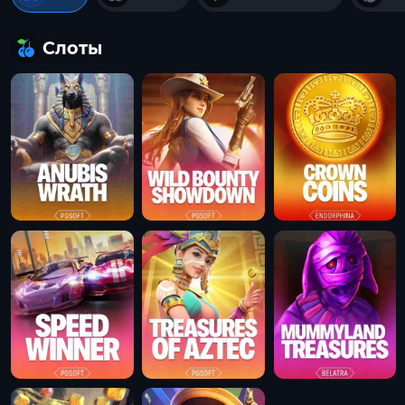
Слоты