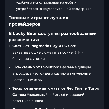
удобного использования на любых
устройствах, с круглосуточной поддержкой.
Топовые игры от лучших
провайдеров
В Lucky Bear доступны разнообразные
развлечения:
Слоты от Pragmatic Play и PG Soft:
Захватывающие сюжеты, высокие RTP и
бонусные функции.
Live-казино от Evolution:
Реальные дилеры,
атмосфера настоящего казино и популярные
настольные игры.
Эксклюзивные автоматы от Red Tiger и Turbo
Games:
Уникальный геймплей и высокий
потенциал выплат.