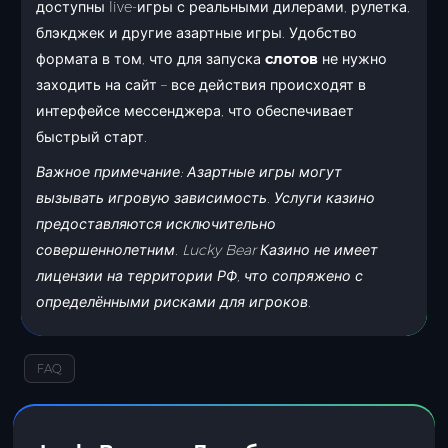
доступны live-игры с реальными дилерами, рулетка,
блэкджек и другие азартные игры. Удобство
формата в том, что для запуска
слотов
не нужно
заходить на сайт – все действия происходят в
интерфейсе мессенджера, что обеспечивает
быстрый старт.
Важное примечание: Азартные игры могут
вызывать игровую зависимость. Услуги казино
предоставляются исключительно
совершеннолетним. Lucky Bear Казино не имеет
лицензии на территории РФ, что сопряжено с
определёнными рисками для игроков.
FAQ