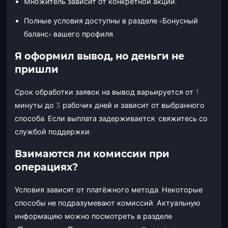
Множитель зависит от конкретной акции.
Полные условия доступны в разделе «Бонусный
баланс» вашего профиля.
Я оформил вывод, но деньги не
пришли
Срок обработки заявок на вывод варьируется от 1
минуты до 3 рабочих дней и зависит от выбранного
способа. Если выплата задерживается, свяжитесь со
службой поддержки.
Взимаются ли комиссии при
операциях?
Условия зависят от платёжного метода. Некоторые
способы не подразумевают комиссий. Актуальную
информацию можно посмотреть в разделе