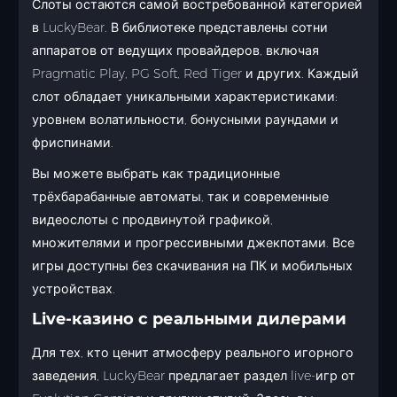
Слоты остаются самой востребованной категорией
в LuckyBear. В библиотеке представлены сотни
аппаратов от ведущих провайдеров, включая
Pragmatic Play, PG Soft, Red Tiger и других. Каждый
слот обладает уникальными характеристиками:
уровнем волатильности, бонусными раундами и
фриспинами.
Вы можете выбрать как традиционные
трёхбарабанные автоматы, так и современные
видеослоты с продвинутой графикой,
множителями и прогрессивными джекпотами. Все
игры доступны без скачивания на ПК и мобильных
устройствах.
Live-казино с реальными дилерами
Для тех, кто ценит атмосферу реального игорного
заведения, LuckyBear предлагает раздел live-игр от