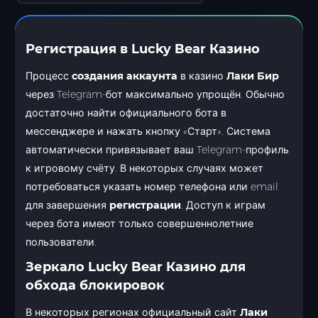
Регистрация в Lucky Bear Казино
Процесс
создания аккаунта
в казино
Лаки Бир
через Telegram-бот максимально упрощён. Обычно
достаточно найти официального бота в
мессенджере и нажать кнопку «Старт». Система
автоматически привязывает ваш Telegram-профиль
к игровому счёту. В некоторых случаях может
потребоваться указать номер телефона или email
для завершения
регистрации
. Доступ к играм
через бота имеют только совершеннолетние
пользователи.
Зеркало Lucky Bear Казино для
обхода блокировок
В некоторых регионах официальный сайт
Лаки