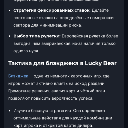
Стратегия фиксированных ставок:
Делайте
постоянные ставки на определённые номера или
сектора для минимизации риска.
Выбор типа рулетки:
Европейская рулетка более
выгодна, чем американская, из-за наличия только
одного нуля.
Тактика для блэкджека в Lucky Bear
Блэкджек
— одна из немногих карточных игр, где
игрок может активно влиять на исход раздачи.
Грамотные решения, анализ карт и чёткий план
позволяют повысить вероятность успеха.
Изучите базовую стратегию. Она определяет
оптимальные действия для каждой комбинации
карт игрока и открытой карты дилера.