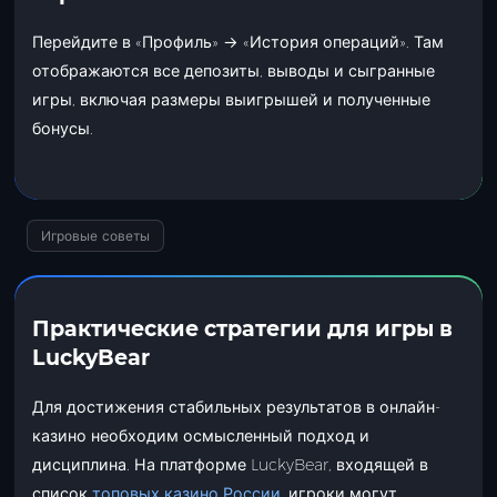
Перейдите в «Профиль» → «История операций». Там
отображаются все депозиты, выводы и сыгранные
игры, включая размеры выигрышей и полученные
бонусы.
Игровые советы
Практические стратегии для игры в
LuckyBear
Для достижения стабильных результатов в онлайн-
казино необходим осмысленный подход и
дисциплина. На платформе LuckyBear, входящей в
список
топовых казино России
, игроки могут