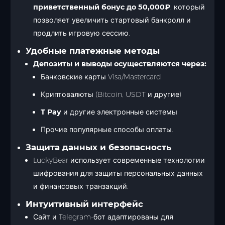
приветственный бонус до 50,000₽
, который
позволяет увеличить стартовый банкролл и
продлить игровую сессию.
Удобные платежные методы
Депозиты и выводы осуществляются через:
Банковские карты Visa/Mastercard
Криптовалюты (Bitcoin, USDT и другие)
T Pay
и другие электронные системы
Прочие популярные способы оплаты.
Защита данных и безопасность
LuckyBear использует современные технологии
шифрования для защиты персональных данных
и финансовых транзакций.
Интуитивный интерфейс
Сайт и Telegram-бот адаптированы для